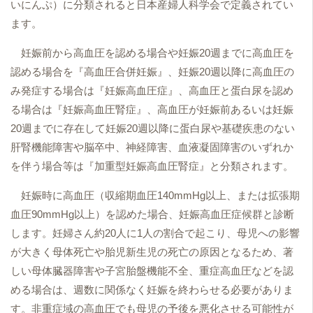
いにんぷ）に分類されると日本産婦人科学会で定義されてい
ます。
妊娠前から高血圧を認める場合や妊娠20週までに高血圧を
認める場合を『高血圧合併妊娠』、妊娠20週以降に高血圧の
み発症する場合は『妊娠高血圧症』、高血圧と蛋白尿を認め
る場合は『妊娠高血圧腎症』、高血圧が妊娠前あるいは妊娠
20週までに存在して妊娠20週以降に蛋白尿や基礎疾患のない
肝腎機能障害や脳卒中、神経障害、血液凝固障害のいずれか
を伴う場合等は『加重型妊娠高血圧腎症』と分類されます。
妊娠時に高血圧（収縮期血圧140mmHg以上、または拡張期
血圧90mmHg以上）を認めた場合、妊娠高血圧症候群と診断
します。妊婦さん約20人に1人の割合で起こり、母児への影響
が大きく母体死亡や胎児新生児の死亡の原因となるため、著
しい母体臓器障害や子宮胎盤機能不全、重症高血圧などを認
める場合は、週数に関係なく妊娠を終わらせる必要がありま
す。非重症域の高血圧でも母児の予後を悪化させる可能性が