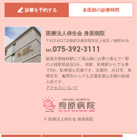
診療を予約する
各医師の診療時間
医療法人倖生会 身原病院
〒615-8227京都府京都市西京区上桂宮ノ後町6の8
075-392-3111
tel.
阪急京都線桂駅にて嵐山線にお乗り換えで一駅
の上桂駅前徒歩1分。 桂駅、松尾駅からでも車
で5分。駐車場も完備です。京都市、向日市、長
岡京市、亀岡市からでも交通至便な京都の産婦
人科です。
アクセスについて
© 医療法人倖生会 身原病院