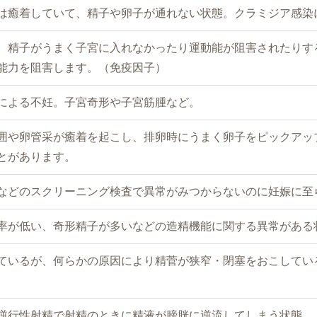
は癒着していて、精子や卵子が通れない状態。クラミジア感染
、精子がうまく子宮に入れなかったり運動能が阻害されたりす
能力を阻害します。（免疫因子）
による不妊。子宮奇形や子宮筋腫など。
囲や卵管采が癒着を起こし、排卵時にうまく卵子をピックアッ
とがあります。
などのスクリーニング検査で異常がみつからないのに妊娠に至
率が低い、奇形精子が多いなどの造精機能に関する異常がある
ているが、何らかの原因により精菅が狭窄・閉塞をおこしてい
逆行性射精で射精のときに精液が膀胱に逆流してしまう状態。