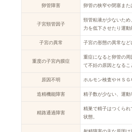
卵管障害
卵管の狭窄や閉塞また
頸管粘液が少ないため
子宮頸管因子
力を低下させたり運動
子宮の異常
子宮の形態の異常など
重症になると卵管の周
重度の子宮内膜症
て不妊の原因となるこ
原因不明
ホルモン検査やＨＳＧ
造精機能障害
精子数が少ない、運動
精巣で精子はつくられ
精路通過障害
状態。
射精障害の主な原因は