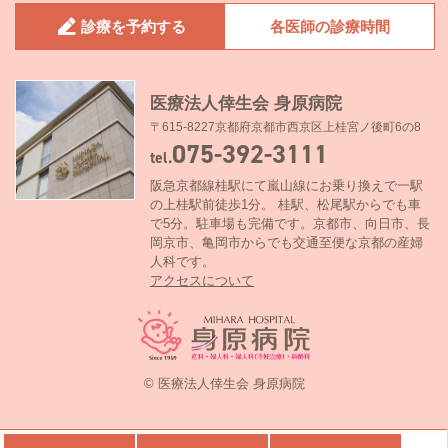
診療を予約する
各医師の診療時間
医療法人倖生会 身原病院
〒615-8227京都府京都市西京区上桂宮ノ後町6の8
075-392-3111
tel.
阪急京都線桂駅にて嵐山線にお乗り換えで一駅
の上桂駅前徒歩1分。 桂駅、松尾駅からでも車
で5分。駐車場も完備です。京都市、向日市、長
岡京市、亀岡市からでも交通至便な京都の産婦
人科です。
アクセスについて
© 医療法人倖生会 身原病院