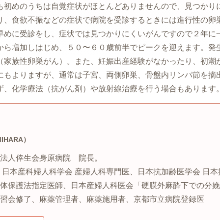
も初めのうちは自覚症状がほとんどありませんので、見つかり
り、食欲不振などの症状で病院を受診するときには進行性の卵
早めに受診をし、症状では見つかりにくいがんですので２年に
から増加しはじめ、５０〜６０歳前半でピークを迎えます。発
（家族性卵巣がん）。また、妊娠出産経験がなかったり、初潮
にもよりますが、通常は子宮、両側卵巣、骨盤内リンパ節を摘
ず、化学療法（抗がん剤）や放射線治療を行う場合もあります
MIHARA）
法人倖生会身原病院 院長。
 日本産科婦人科学会 産婦人科専門医、日本抗加齢医学会 日本
体保護法指定医師、日本産婦人科医会「硬膜外麻酔下での分娩
習会修了、麻薬管理者、麻薬施用者、京都市立病院登録医