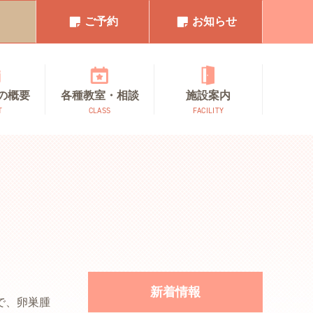
1
ご予約
お知らせ
の概要
各種教室・相談
施設案内
T
CLASS
FACILITY
新着情報
で、卵巣腫