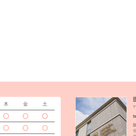
木
金
土
t