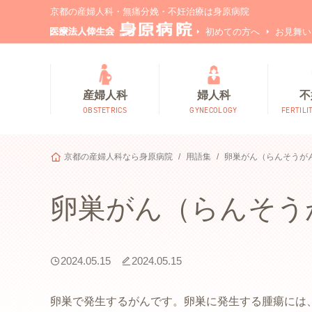
京都の産婦人科・無痛分娩・不妊治療は身原病院
初めての方へ
お見舞い
産婦人科
婦人科
不
OBSTETRICS
GYNECOLOGY
FERTILI
京都の産婦人科なら身原病院
用語集
卵巣がん（らんそうが
卵巣がん（らんそう
2024.05.15
2024.05.15
卵巣で発生するがんです。卵巣に発生する腫瘍には