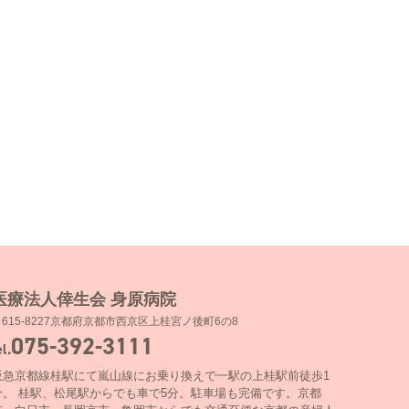
医療法人倖生会 身原病院
〒615-8227京都府京都市西京区上桂宮ノ後町6の8
075-392-3111
el.
阪急京都線桂駅にて嵐山線にお乗り換えで一駅の上桂駅前徒歩1
分。 桂駅、松尾駅からでも車で5分。駐車場も完備です。京都