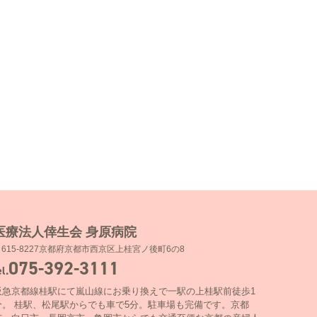
医療法人倖生会 身原病院
〒615-8227京都府京都市西京区上桂宮ノ後町6の8
075-392-3111
el.
阪急京都線桂駅にて嵐山線にお乗り換えで一駅の上桂駅前徒歩1
分。 桂駅、松尾駅からでも車で5分。駐車場も完備です。京都