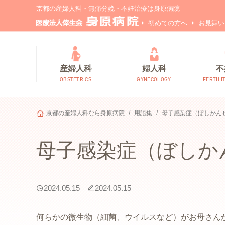
京都の産婦人科・無痛分娩・不妊治療は身原病院
初めての方へ
お見舞い
産婦人科
婦人科
不
OBSTETRICS
GYNECOLOGY
FERTILI
京都の産婦人科なら身原病院
用語集
母子感染症（ぼしかん
母子感染症（ぼしか
2024.05.15
2024.05.15
何らかの微生物（細菌、ウイルスなど）がお母さん