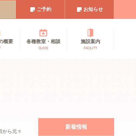
1
ご予約
お知らせ
の概要
各種教室・相談
施設案内
T
CLASS
FACILITY
新着情報
前から元々