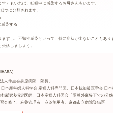
ます）もいれば、妊娠中に感染するお母さんもいます。
の3つに分類されます。
る
に感染する
りますし、不顕性感染といって、特に症状が出ないこともあり
と受診しましょう。
MIHARA）
法人倖生会身原病院 院長。
 日本産科婦人科学会 産婦人科専門医、日本抗加齢医学会 日本
体保護法指定医師、日本産婦人科医会「硬膜外麻酔下での分娩
習会修了、麻薬管理者、麻薬施用者、京都市立病院登録医