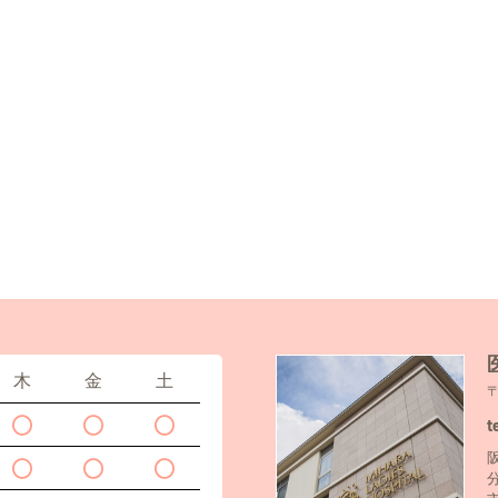
木
金
土
t