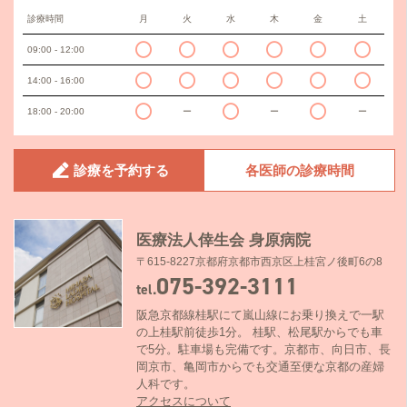
診療時間
月
火
水
木
金
土
09:00 - 12:00
14:00 - 16:00
18:00 - 20:00
ー
ー
ー
診療を予約する
各医師の診療時間
医療法人倖生会 身原病院
〒615-8227京都府京都市西京区上桂宮ノ後町6の8
075-392-3111
tel.
阪急京都線桂駅にて嵐山線にお乗り換えで一駅
の上桂駅前徒歩1分。 桂駅、松尾駅からでも車
で5分。駐車場も完備です。京都市、向日市、長
岡京市、亀岡市からでも交通至便な京都の産婦
人科です。
アクセスについて