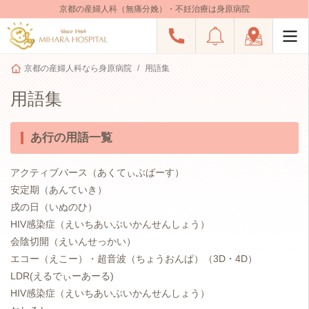
京都の産婦人科（無痛分娩）・不妊治療は身原病院
京都の産婦人科なら身原病院
用語集
用語集
あ行の用語一覧
アクティブバース（あくてぃぶばーす）
安定期（あんていき）
戌の日（いぬのひ）
HIV感染症（えいちあいぶいかんせんしょう）
会陰切開（えいんせっかい）
エコー（えこー）・超音波（ちょうおんぱ）（3D・4D）
LDR(えるでぃーあーる)
HIV感染症（えいちあいぶいかんせんしょう）