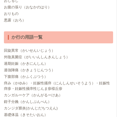
おしるし
お腹の張り（おなかのはり）
おりもの
悪露（おろ）
か行の用語一覧
回旋異常（かいせんいじょう）
外陰真菌症（がいいんしんきんしょう）
過期妊娠（かきにんしん）
過強陣痛（かきょうじんつう）
下腹部痛（かふくぶつう）
痒み（かゆみ）・妊娠性掻痒（にんしんせいそうよう）・妊娠性
痒疹・妊娠性掻痒性じんま疹様丘疹
カンガルーケア（かんがるーけあ）
鉗子分娩（かんしぶんべん）
カンジダ膣炎(かんじだちつえん)
基礎体温（きそたいおん）