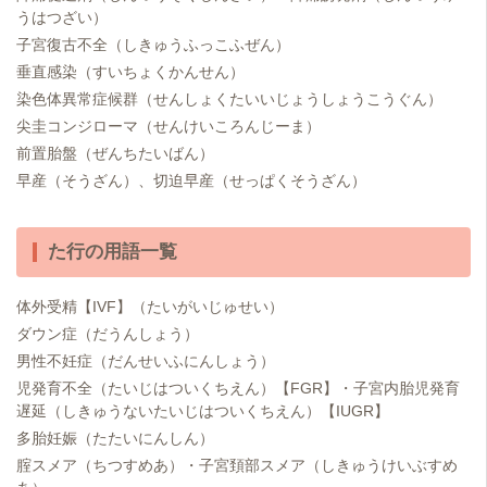
うはつざい）
子宮復古不全（しきゅうふっこふぜん）
垂直感染（すいちょくかんせん）
染色体異常症候群（せんしょくたいいじょうしょうこうぐん）
尖圭コンジローマ（せんけいころんじーま）
前置胎盤（ぜんちたいばん）
早産（そうざん）、切迫早産（せっぱくそうざん）
た行の用語一覧
体外受精【IVF】（たいがいじゅせい）
ダウン症（だうんしょう）
男性不妊症（だんせいふにんしょう）
児発育不全（たいじはついくちえん）【FGR】・子宮内胎児発育
遅延（しきゅうないたいじはついくちえん）【IUGR】
多胎妊娠（たたいにんしん）
腟スメア（ちつすめあ）・子宮頚部スメア（しきゅうけいぶすめ