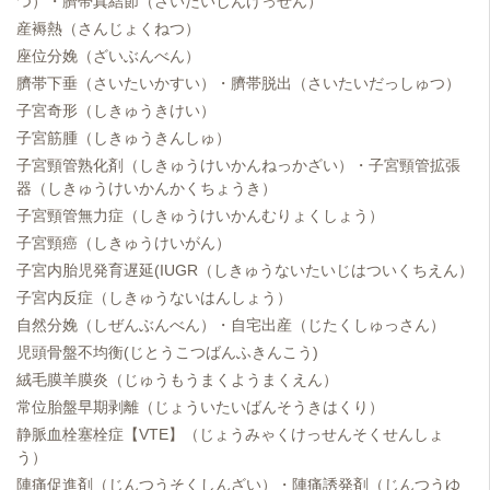
つ）・臍帯真結節（さいたいしんけっせん）
産褥熱（さんじょくねつ）
座位分娩（ざいぶんべん）
臍帯下垂（さいたいかすい）・臍帯脱出（さいたいだっしゅつ）
子宮奇形（しきゅうきけい）
子宮筋腫（しきゅうきんしゅ）
子宮頸管熟化剤（しきゅうけいかんねっかざい）・子宮頸管拡張
器（しきゅうけいかんかくちょうき）
子宮頸管無力症（しきゅうけいかんむりょくしょう）
子宮頸癌（しきゅうけいがん）
子宮内胎児発育遅延(IUGR（しきゅうないたいじはついくちえん）
子宮内反症（しきゅうないはんしょう）
自然分娩（しぜんぶんべん）・自宅出産（じたくしゅっさん）
児頭骨盤不均衡(じとうこつばんふきんこう)
絨毛膜羊膜炎（じゅうもうまくようまくえん）
常位胎盤早期剥離（じょういたいばんそうきはくり）
静脈血栓塞栓症【VTE】（じょうみゃくけっせんそくせんしょ
う）
陣痛促進剤（じんつうそくしんざい）・陣痛誘発剤（じんつうゆ