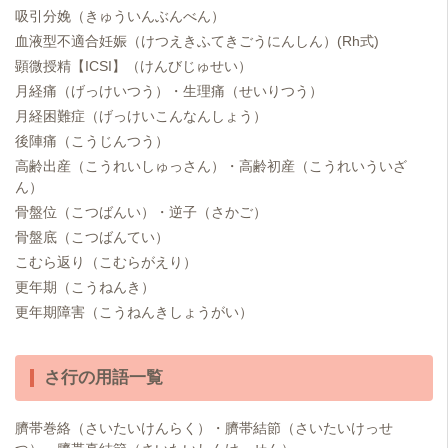
吸引分娩（きゅういんぶんべん）
血液型不適合妊娠（けつえきふてきごうにんしん）(Rh式)
顕微授精【ICSI】（けんびじゅせい）
月経痛（げっけいつう）・生理痛（せいりつう）
月経困難症（げっけいこんなんしょう）
後陣痛（こうじんつう）
高齢出産（こうれいしゅっさん）・高齢初産（こうれいういざ
ん）
骨盤位（こつばんい）・逆子（さかご）
骨盤底（こつばんてい）
こむら返り（こむらがえり）
更年期（こうねんき）
更年期障害（こうねんきしょうがい）
さ行の用語一覧
臍帯巻絡（さいたいけんらく）・臍帯結節（さいたいけっせ