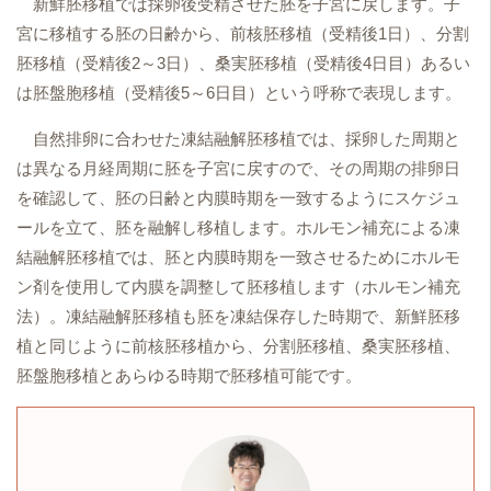
新鮮胚移植では採卵後受精させた胚を子宮に戻します。子
宮に移植する胚の日齢から、前核胚移植（受精後1日）、分割
胚移植（受精後2～3日）、桑実胚移植（受精後4日目）あるい
は胚盤胞移植（受精後5～6日目）という呼称で表現します。
自然排卵に合わせた凍結融解胚移植では、採卵した周期と
は異なる月経周期に胚を子宮に戻すので、その周期の排卵日
を確認して、胚の日齢と内膜時期を一致するようにスケジュ
ールを立て、胚を融解し移植します。ホルモン補充による凍
結融解胚移植では、胚と内膜時期を一致させるためにホルモ
ン剤を使用して内膜を調整して胚移植します（ホルモン補充
法）。凍結融解胚移植も胚を凍結保存した時期で、新鮮胚移
植と同じように前核胚移植から、分割胚移植、桑実胚移植、
胚盤胞移植とあらゆる時期で胚移植可能です。