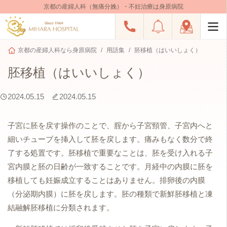
京都の産婦人科（無痛分娩）・不妊治療は身原病院
京都の産婦人科なら身原病院
用語集
胚移植（はいいしょく）
胚移植（はいいしょく）
2024.05.15
2024.05.15
子宮に胚を戻す操作のことで、腟から子宮頸管、子宮内へと
細いチューブを挿入して胚を戻します。痛みもなく数分で終
了する処置です。胚移植で重要なことは、胚を受け入れる子
宮内膜と胚の日齢が一致することです。月経中の内膜に胚を
移植しても妊娠成立することはありません。排卵後の内膜
（分泌期内膜）に胚を戻します。胚の種類で新鮮胚移植と凍
結融解胚移植に分類されます。