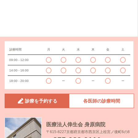
診療時間
月
火
水
木
金
土
09:00 - 12:00
14:00 - 16:00
18:00 - 20:00
ー
ー
ー
診療を予約する
各医師の診療時間
医療法人倖生会 身原病院
〒615-8227京都府京都市西京区上桂宮ノ後町6の8