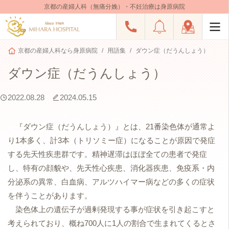
京都の産婦人科（無痛分娩）・不妊治療は身原病院
京都の産婦人科なら身原病院
用語集
ダウン症（だうんしょう）
ダウン症（だうんしょう）
2022.08.28
2024.05.15
『ダウン症（だうんしょう）』とは、21番染色体が通常よ
り1本多く、計3本（トリソミー症）になることが原因で発症
する先天性疾患群です。精神遅滞はほぼ全ての患者で発症
し、特有の顔貌や、先天性心疾患、消化器疾患、免疫系・内
分泌系の異常、白血病、アルツハイマー病などの多くの症状
を伴うことがあります。
染色体上の遺伝子が過剰発現する事が症状を引き起こすと
考えられており、概ね700人に1人の割合で生まれてくるとさ