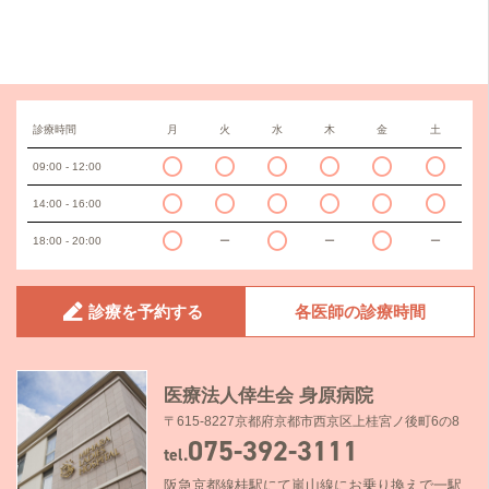
診療時間
月
火
水
木
金
土
09:00 - 12:00
14:00 - 16:00
18:00 - 20:00
ー
ー
ー
診療を予約する
各医師の診療時間
医療法人倖生会 身原病院
〒615-8227京都府京都市西京区上桂宮ノ後町6の8
075-392-3111
tel.
阪急京都線桂駅にて嵐山線にお乗り換えで一駅