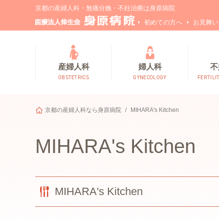
京都の産婦人科・無痛分娩・不妊治療は身原病院
初めての方へ
お見舞い
産婦人科
婦人科
不
OBSTETRICS
GYNECOLOGY
FERTILI
京都の産婦人科なら身原病院
MIHARA's Kitchen
MIHARA's Kitchen
MIHARA's Kitchen