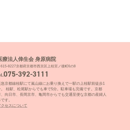
医療法人倖生会 身原病院
〒615-8227京都府京都市西京区上桂宮ノ後町6の8
075-392-3111
el.
阪急京都線桂駅にて嵐山線にお乗り換えで一駅の上桂駅前徒歩1
分。 桂駅、松尾駅からでも車で5分。駐車場も完備です。京都
市、向日市、長岡京市、亀岡市からでも交通至便な京都の産婦人
科です。
アクセスについて