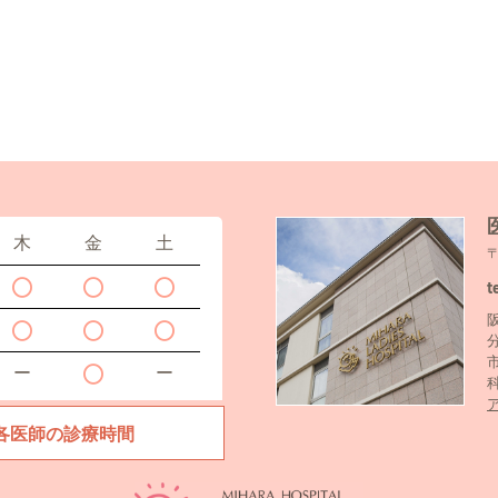
木
金
土
t
ー
ー
各医師の診療時間