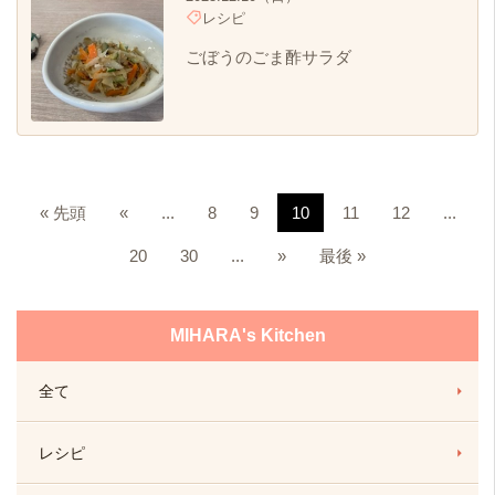
レシピ
ごぼうのごま酢サラダ
« 先頭
«
...
8
9
10
11
12
...
20
30
...
»
最後 »
MIHARA's Kitchen
全て
レシピ