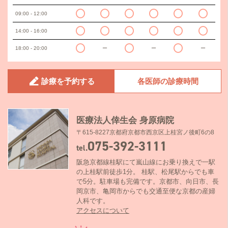
09:00 - 12:00
14:00 - 16:00
18:00 - 20:00
ー
ー
ー
診療を予約する
各医師の診療時間
医療法人倖生会 身原病院
〒615-8227京都府京都市西京区上桂宮ノ後町6の8
075-392-3111
tel.
阪急京都線桂駅にて嵐山線にお乗り換えで一駅
の上桂駅前徒歩1分。 桂駅、松尾駅からでも車
で5分。駐車場も完備です。京都市、向日市、長
岡京市、亀岡市からでも交通至便な京都の産婦
人科です。
アクセスについて