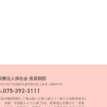
医療法人倖生会 身原病院
〒615-8227京都府京都市西京区上桂宮ノ後町6の8
075-392-3111
el.
阪急京都線桂駅にて嵐山線にお乗り換えで一駅の上桂駅前徒歩1
分。 桂駅、松尾駅からでも車で5分。駐車場も完備です。京都