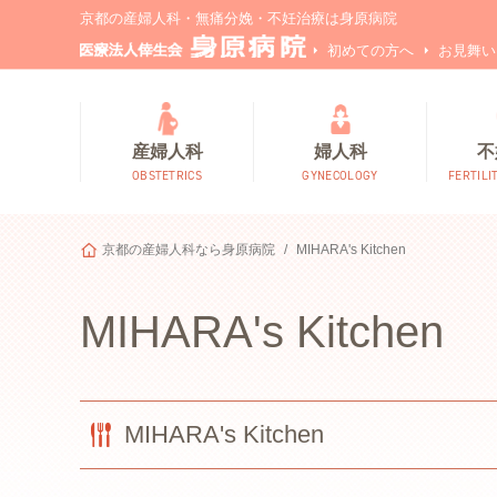
京都の産婦人科・無痛分娩・不妊治療は身原病院
初めての方へ
お見舞い
産婦人科
婦人科
不
OBSTETRICS
GYNECOLOGY
FERTILI
京都の産婦人科なら身原病院
MIHARA's Kitchen
MIHARA's Kitchen
MIHARA's Kitchen