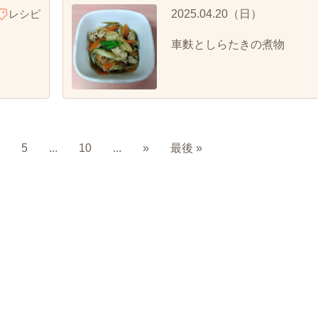
レシピ
2025.04.20（日）
車麩としらたきの煮物
5
...
10
...
»
最後 »