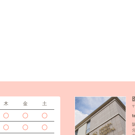
木
金
土
t