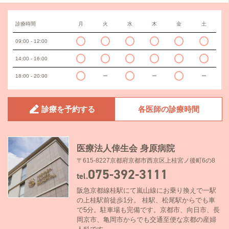
診療時間
月
火
水
木
金
土
09:00 - 12:00
14:00 - 16:00
18:00 - 20:00
ー
ー
ー
診療を予約する
各医師の診療時間
医療法人倖生会 身原病院
〒615-8227京都府京都市西京区上桂宮ノ後町6の8
075-392-3111
tel.
阪急京都線桂駅にて嵐山線にお乗り換えで一駅
の上桂駅前徒歩1分。 桂駅、松尾駅からでも車
で5分。駐車場も完備です。京都市、向日市、長
岡京市、亀岡市からでも交通至便な京都の産婦