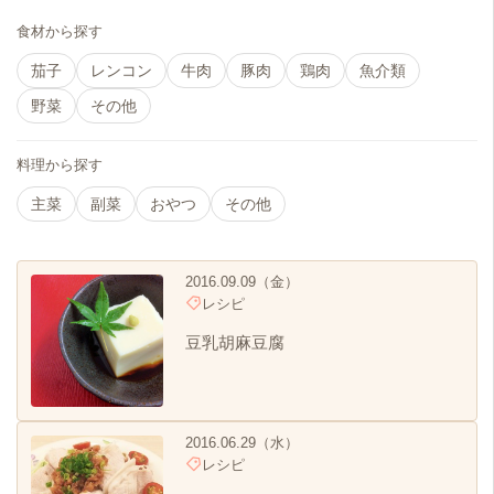
食材から探す
茄子
レンコン
牛肉
豚肉
鶏肉
魚介類
野菜
その他
料理から探す
主菜
副菜
おやつ
その他
2016.09.09（金）
レシピ
豆乳胡麻豆腐
2016.06.29（水）
レシピ