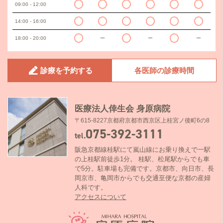
09:00 - 12:00
14:00 - 16:00
18:00 - 20:00
ー
ー
ー
診療を予約する
各医師の診療時間
医療法人倖生会 身原病院
〒615-8227京都府京都市西京区上桂宮ノ後町6の8
075-392-3111
tel.
阪急京都線桂駅にて嵐山線にお乗り換えで一駅
の上桂駅前徒歩1分。 桂駅、松尾駅からでも車
で5分。駐車場も完備です。京都市、向日市、長
岡京市、亀岡市からでも交通至便な京都の産婦
人科です。
アクセスについて