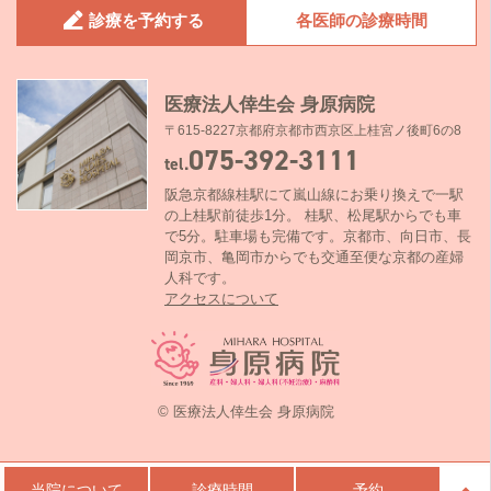
診療を予約する
各医師の診療時間
医療法人倖生会 身原病院
〒615-8227京都府京都市西京区上桂宮ノ後町6の8
075-392-3111
tel.
阪急京都線桂駅にて嵐山線にお乗り換えで一駅
の上桂駅前徒歩1分。 桂駅、松尾駅からでも車
で5分。駐車場も完備です。京都市、向日市、長
岡京市、亀岡市からでも交通至便な京都の産婦
人科です。
アクセスについて
© 医療法人倖生会 身原病院
当院について
診療時間
予約