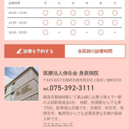
診療時間
月
火
水
木
金
土
09:00 - 12:00
14:00 - 16:00
18:00 - 20:00
ー
ー
ー
診療を予約する
各医師の診療時間
医療法人倖生会 身原病院
〒615-8227京都府京都市西京区上桂宮ノ後町6の8
075-392-3111
tel.
阪急京都線桂駅にて嵐山線にお乗り換えで一駅
の上桂駅前徒歩1分。 桂駅、松尾駅からでも車
で5分。駐車場も完備です。京都市、向日市、長
岡京市、亀岡市からでも交通至便な京都の産婦
人科です。
アクセスについて