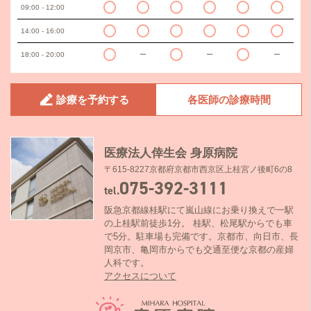
09:00 - 12:00
14:00 - 16:00
18:00 - 20:00
ー
ー
ー
診療を予約する
各医師の診療時間
医療法人倖生会 身原病院
〒615-8227京都府京都市西京区上桂宮ノ後町6の8
075-392-3111
tel.
阪急京都線桂駅にて嵐山線にお乗り換えで一駅
の上桂駅前徒歩1分。 桂駅、松尾駅からでも車
で5分。駐車場も完備です。京都市、向日市、長
岡京市、亀岡市からでも交通至便な京都の産婦
人科です。
アクセスについて