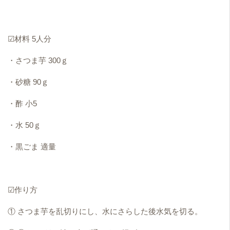
☑材料 5人分
・さつま芋 300ｇ
・砂糖 90ｇ
・酢 小5
・水 50ｇ
・黒ごま 適量
☑作り方
① さつま芋を乱切りにし、水にさらした後水気を切る。