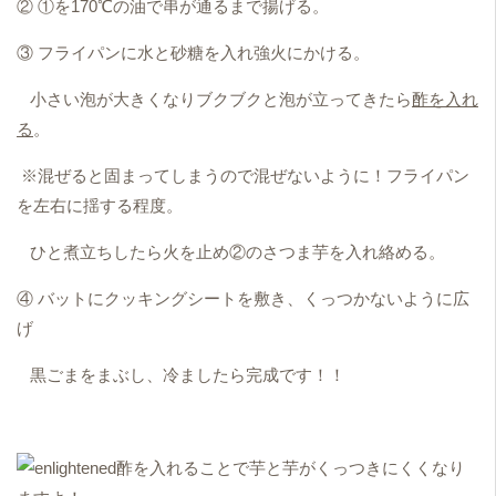
② ①を170℃の油で串が通るまで揚げる。
③ フライパンに水と砂糖を入れ強火にかける。
小さい泡が大きくなりブクブクと泡が立ってきたら
酢を入れ
る
。
※混ぜると固まってしまうので混ぜないように！フライパン
を左右に揺する程度。
ひと煮立ちしたら火を止め②のさつま芋を入れ絡める。
④ バットにクッキングシートを敷き、くっつかないように広
げ
黒ごまをまぶし、冷ましたら完成です！！
酢を入れることで芋と芋がくっつきにくくなり