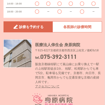
14:00 - 16:00
18:00 - 20:00
ー
ー
ー
診療を予約する
各医師の診療時間
医療法人倖生会 身原病院
〒615-8227京都府京都市西京区上桂宮ノ後町6の8
075-392-3111
tel.
阪急京都線桂駅にて嵐山線にお乗り換えで一駅
の上桂駅前徒歩1分。 桂駅、松尾駅からでも車
で5分。駐車場も完備です。京都市、向日市、長
岡京市、亀岡市からでも交通至便な京都の産婦
人科です。
アクセスについて