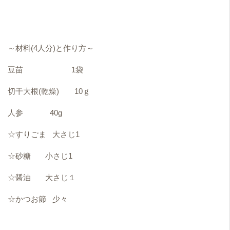
～材料(4人分)と作り方～
豆苗 1袋
切干大根(乾燥) 10ｇ
人参 40g
☆すりごま 大さじ1
☆砂糖 小さじ1
☆醤油 大さじ１
☆かつお節 少々