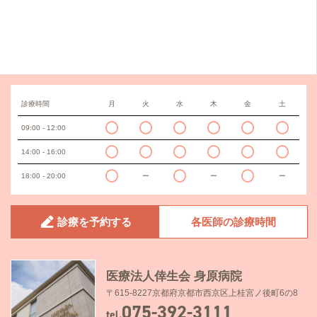
診療時間
月
火
水
木
金
土
09:00 - 12:00
14:00 - 16:00
18:00 - 20:00
ー
ー
ー
診療を予約する
各医師の診療時間
医療法人倖生会 身原病院
〒615-8227京都府京都市西京区上桂宮ノ後町6の8
075-392-3111
tel.