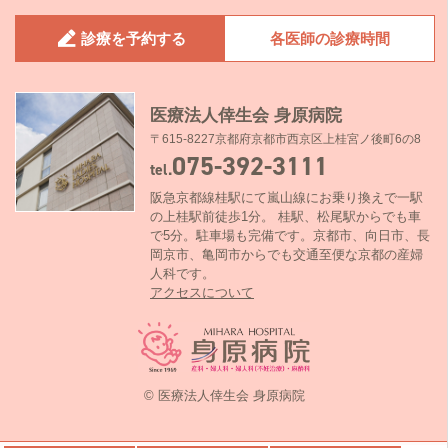
診療を予約する
各医師の診療時間
医療法人倖生会 身原病院
〒615-8227京都府京都市西京区上桂宮ノ後町6の8
075-392-3111
tel.
阪急京都線桂駅にて嵐山線にお乗り換えで一駅
の上桂駅前徒歩1分。 桂駅、松尾駅からでも車
で5分。駐車場も完備です。京都市、向日市、長
岡京市、亀岡市からでも交通至便な京都の産婦
人科です。
アクセスについて
© 医療法人倖生会 身原病院