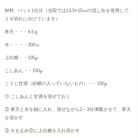
材料 バット1台分（当院では13.5×15㎝の流し缶を使用して、
１８切れに分けています）
寒天・・・4.5ｇ
水・・・・300㏄
上白糖・・105ℊ
こしあん・・150ℊ
こうじ甘酒（砂糖の入っていないもの）・・150ℊ
① こしあんと甘酒を混ぜておく
② 寒天と水を鍋に入れ、混ぜながら2～3分沸騰させて、寒天
を溶かす
③ 火を止め②に上白糖を入れ溶かす