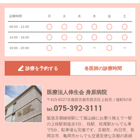
診療時間
月
火
水
木
金
土
09:00 - 12:00
14:00 - 16:00
18:00 - 20:00
ー
ー
ー
診療を予約する
各医師の診療時間
医療法人倖生会 身原病院
〒615-8227京都府京都市西京区上桂宮ノ後町6の8
075-392-3111
tel.
阪急京都線桂駅にて嵐山線にお乗り換えで一駅
の上桂駅前徒歩1分。 桂駅、松尾駅からでも車
で5分。駐車場も完備です。京都市、向日市、長
岡京市、亀岡市からでも交通至便な京都の産婦