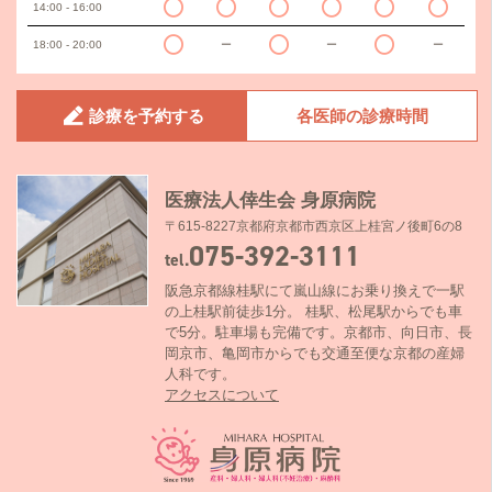
14:00 - 16:00
18:00 - 20:00
ー
ー
ー
診療を予約する
各医師の診療時間
医療法人倖生会 身原病院
〒615-8227京都府京都市西京区上桂宮ノ後町6の8
075-392-3111
tel.
阪急京都線桂駅にて嵐山線にお乗り換えで一駅
の上桂駅前徒歩1分。 桂駅、松尾駅からでも車
で5分。駐車場も完備です。京都市、向日市、長
岡京市、亀岡市からでも交通至便な京都の産婦
人科です。
アクセスについて