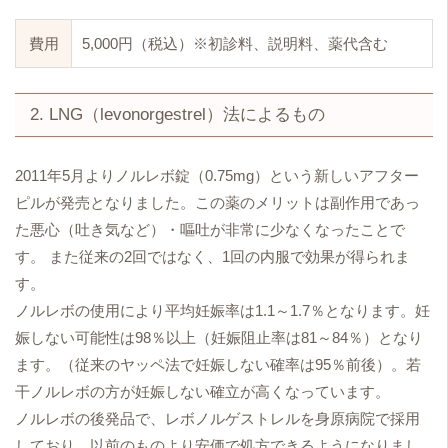
費用
5,000円（税込）※初診料、説明料、薬代含む
2. LNG（levonorgestrel）法によるもの
2011年5月よりノルレボ錠（0.75mg）という新しいアフター
ピルが発売となりました。この薬のメリットは副作用であっ
た悪心（吐き気など）・嘔吐が非常に少なくなったことで
す。 また従来の2回ではなく、1回の内服で効果が得られま
す。
ノルレボの使用により平均妊娠率は1.1～1.7％となります。妊
娠しない可能性は98％以上（妊娠阻止率は81～84％）となり
ます。（従来のヤッペ法で妊娠しない確率は95％前後）。若
干ノルレボの方が妊娠しない確立が高くなっています。
ノルレボの後発品で、レボノルゲストレルを身原病院で採用
しており、以前のものより安価で処方できるようになりまし