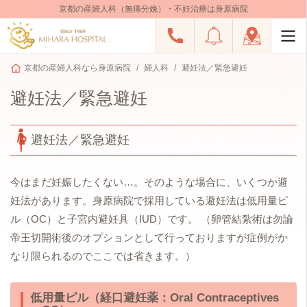
京都の産婦人科（無痛分娩）・不妊治療は身原病院
京都の産婦人科なら身原病院
婦人科
避妊法／緊急避妊
避妊法／緊急避妊
避妊法／緊急避妊
今はまだ妊娠したくない…。そのような場合に、いくつか避
妊法があります。身原病院で採用している避妊法は低用量ピ
ル（OC）と子宮内避妊具（IUD）です。 （卵管結紮術は勿論
帝王切開術後のオプションとして行っておりますが症例がか
なり限られるのでここでは省きます。）
低用量ピル（経口避妊薬：Oral Contraceptives