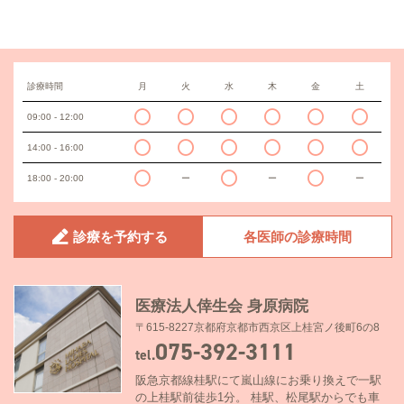
診療時間
月
火
水
木
金
土
09:00 - 12:00
14:00 - 16:00
18:00 - 20:00
ー
ー
ー
診療を予約する
各医師の診療時間
医療法人倖生会 身原病院
〒615-8227京都府京都市西京区上桂宮ノ後町6の8
075-392-3111
tel.
阪急京都線桂駅にて嵐山線にお乗り換えで一駅
の上桂駅前徒歩1分。 桂駅、松尾駅からでも車