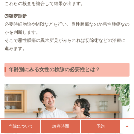
これらの検査を複合して結果が出ます。
⑤確定診断
必要時細胞診やMRIなどを行い、良性腫瘍なのか悪性腫瘍なの
かを判断します。
そこで悪性腫瘍の異常所見がみられれば切除術などの治療に
進みます。
年齢別にみる女性の検診の必要性とは？
当院について
診療時間
予約